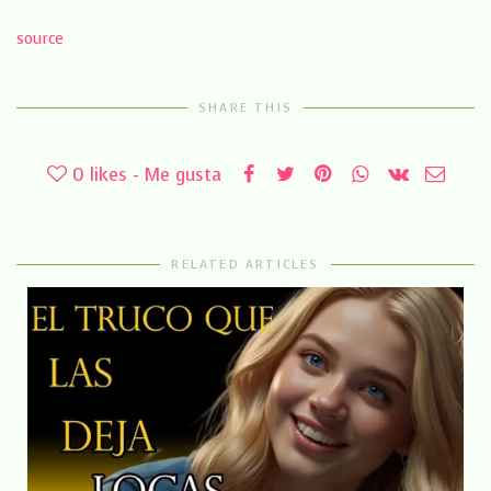
source
SHARE THIS
0
likes - Me gusta
RELATED ARTICLES