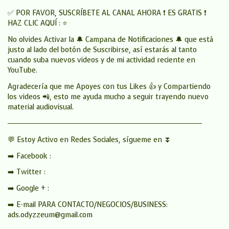
✅ POR FAVOR, SUSCRÍBETE AL CANAL AHORA ❗ ES GRATIS ❗
HAZ CLIC AQUÍ : ⭐
No olvides Activar la 🔔 Campana de Notificaciones 🔔 que está
justo al lado del botón de Suscribirse, así estarás al tanto
cuando suba nuevos videos y de mi actividad reciente en
YouTube.
Agradecería que me Apoyes con tus Likes 👍 y Compartiendo
los videos 📲, esto me ayuda mucho a seguir trayendo nuevo
material audiovisual.
──────────────────────────────────────
💬 Estoy Activo en Redes Sociales, sígueme en ⏬
➡️ Facebook :
➡️ Twitter :
➡️ Google + :
➡️ E-mail PARA CONTACTO/NEGOCIOS/BUSINESS:
ads.odyzzeum@gmail.com