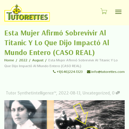
Toggl
Esta Mujer Afirmó Sobrevivir Al
Titanic Y Lo Que Dijo Impactó Al
Mundo Entero (CASO REAL)
Home
2022
August
Esta Mujer Afirmó Sobrevivir Al Titanic Y Lo
Que Dijo Impactó Al Mundo Entero (CASO REAL)
+1(646)224-1323
info@tutorettes.com
Tutor Synthetintelligence™
,
2022-08-13
,
Uncategorized
,
0