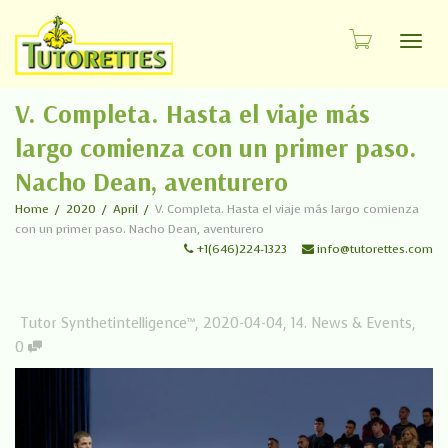
Toggl
V. Completa. Hasta el viaje más
largo comienza con un primer paso.
Nacho Dean, aventurero
Home
2020
April
V. Completa. Hasta el viaje más largo comienza
con un primer paso. Nacho Dean, aventurero
+1(646)224-1323
info@tutorettes.com
Tutor Synthetintelligence™
,
2020-04-04
,
14. News & Events
,
0