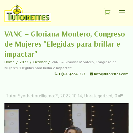
Toggl
VANC – Gloriana Montero, Congreso
de Mujeres "Elegidas para brillar e
impactar"
Home
2022
October
VANC – Gloriana Montero, Congreso de
Mujeres "Elegidas para brillar e impactar"
+1(646)224-1323
info@tutorettes.com
Tutor Synthetintelligence™
,
2022-10-14
,
Uncategorized
,
0