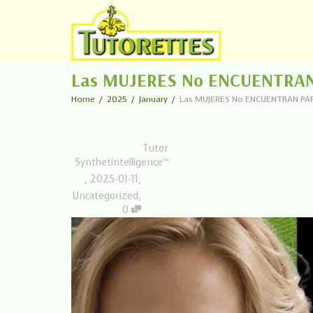
Las MUJERES No ENCUENTRAN P
Home
2025
January
Las MUJERES No ENCUENTRAN PAREJA
Tutor
Synthetintelligence™
,
2025-01-11
,
Uncategorized
,
0