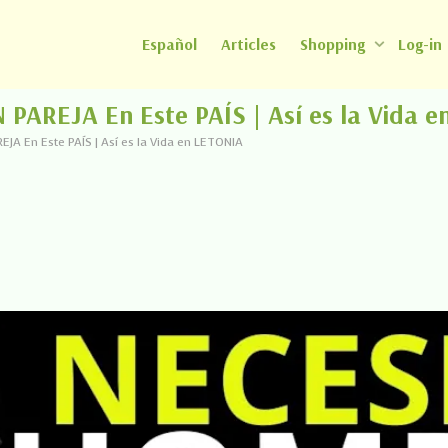
Español
Articles
Shopping
Log-in
AREJA En Este PAÍS | Así es la Vida e
 En Este PAÍS | Así es la Vida en LETONIA