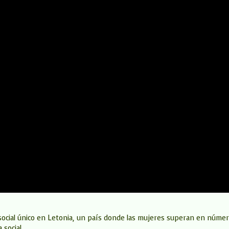
ocial único en Letonia, un país donde las mujeres superan en número
 social.