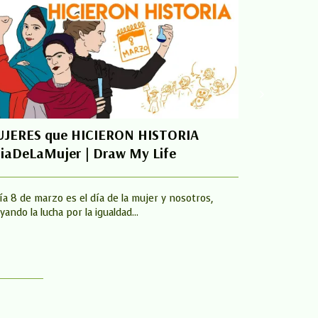
JERES que HICIERON HISTORIA
LA MUJER
iaDeLaMujer | Draw My Life
ENGANÒ p
ASESlNARL
Criminal
día 8 de marzo es el día de la mujer y nosotros,
yando la lucha por la igualdad...
Hola a todos,
contaremos lo