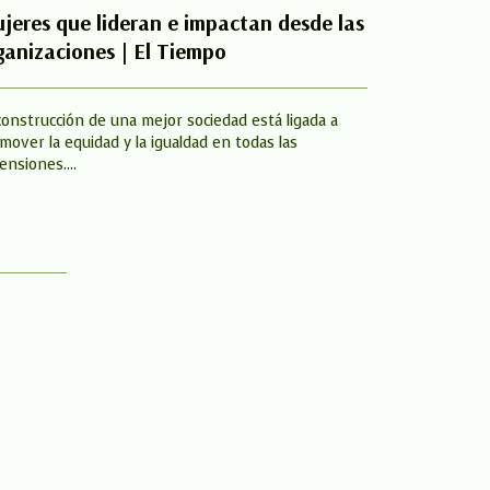
jeres que lideran e impactan desde las
Muere ‘el 
ganizaciones | El Tiempo
meses des
construcción de una mejor sociedad está ligada a
Amou Haji, co
mover la equidad y la igualdad en todas las
mundo’, murió 
ensiones....