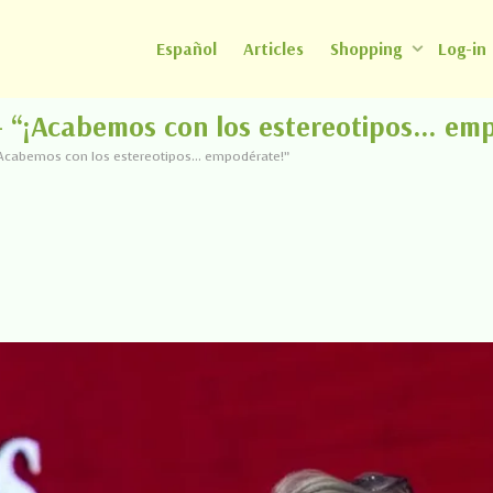
Español
Articles
Shopping
Log-in
– “¡Acabemos con los estereotipos… em
¡Acabemos con los estereotipos… empodérate!”