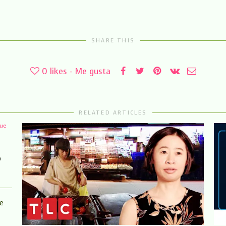
SHARE THIS
0
likes - Me gusta
RELATED ARTICLES
o
de