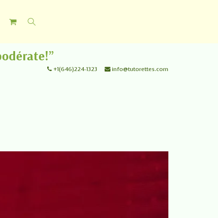
podérate!”
+1(646)224-1323
info@tutorettes.com