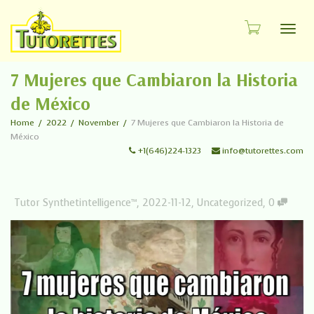
Toggl
7 Mujeres que Cambiaron la Historia
de México
Home
2022
November
7 Mujeres que Cambiaron la Historia de
México
+1(646)224-1323
info@tutorettes.com
Tutor Synthetintelligence™
,
2022-11-12
,
Uncategorized
,
0